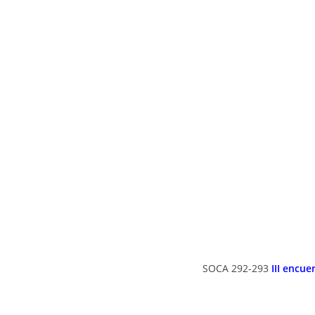
SOCA 292-293
III encue