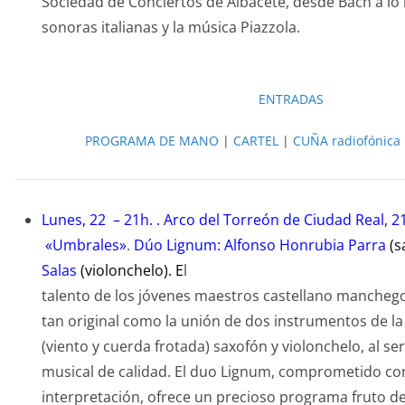
Sociedad de Conciertos de Albacete, desde Bach a lo
sonoras italianas y la música Piazzola.
ENTRADAS
PROGRAMA DE MANO
|
CARTEL
|
CUÑA radiofónica 
Lunes, 22 – 21h. . Arco del Torreón de Ciudad Real, 2
«Umbrales»
.
Dúo Lignum: Alfonso Honrubia Parra
(s
Salas
(violonchelo).
E
l
talento de los jóvenes maestros castellano mancheg
tan original como la unión de dos instrumentos de la
(viento y cuerda frotada) saxofón y violonchelo, al ser
musical de calidad. El duo Lignum, comprometido con
interpretación, ofrece un precioso programa fruto de