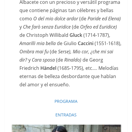
Albacete con un precioso y versátil programa
que contiene páginas tan célebres y bellas
como
O del mio dolce ardor
(de
Paride ed Elena)
y
Che farò senza Euridice
(de
Orfeo ed Euridice)
de Christoph Willibald
Gluck
(1714-1787),
Amarilli mia bella
de Giulio
Caccini
(1551-1618),
Ombra mai fu
(de
Serse), Mio cor, ¿che mi sai
dir?
y
Cara sposa
(de
Rinaldo)
de Georg
Friedrich
Händel
(1685-1795), etc…. Melodías
eternas de belleza desbordante que hablan
del amor y el ensueño.
PROGRAMA
ENTRADAS