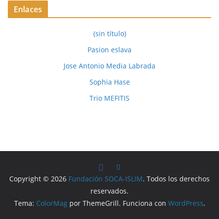
Enlaces
(sin título)
Pasion eslava
Jose Antonio Media Labrada
Sophia Hase
Trio MEFITIS
Copyright © 2026
Fundación SOCA-ISLIM
. Todos los derechos
reservados.
Tema:
ColorMag
por ThemeGrill. Funciona con
WordPress
.