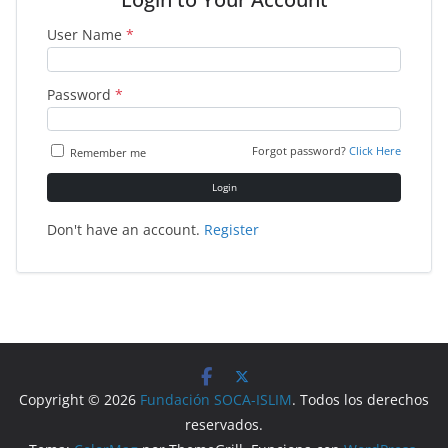
User Name
*
Password
*
Forgot password?
Click Here
Remember me
Login
Don't have an account.
Register
Copyright © 2026
Fundación SOCA-ISLIM
. Todos los derechos
reservados.