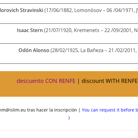
dorovich Stravinski
(17/06/1882, Lomonósov – 06 /04/1971, 
Isaac Stern
(21/07/1920, Kremenets – 22 /09/2001, 
Odón Alonso
(28/02/1925, La Bañeza – 21 /02/2011,
descuento CON RENFE
| discount WITH RENFE
ihm@islim.eu tras hacer la inscripción |
You can request it before b
)