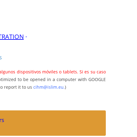
TRATION
·
S
unos dispositivos móviles o tablets. Si es su caso
ptimized to be opened in a computer with GOOGLE
 report it to us
cihm@islim.eu
.
)
rs