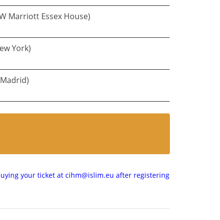
JW Marriott Essex House)
New York)
 Madrid)
uying your ticket at cihm@islim.eu after registering