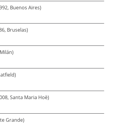
992, Buenos Aires)
86, Bruselas)
Milán)
tfield)
2008, Santa Maria Hoè)
nte Grande)