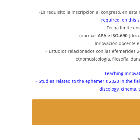
(Es requisito la inscripción al congreso, en es
required, on this
Fecha límite en
(normas
APA e ISO-690
[docu
– Innovación docente en
– Estudios relacionados con las efemérides 20
etnomusicología, filosofía, danz
– Teaching innovati
– Studies related to the ephemeris 2020 in the fie
discology, cinema, t
a