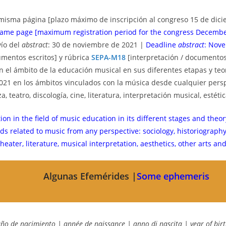
ta misma página [plazo máximo de inscripción al congreso 15 de dici
 same page [maximum registration period for the congress Decembe
vío del
abstract
: 30 de noviembre de 2021 |
Deadline
abstract
: Nove
mentos escritos] y rúbrica
SEPA-M18
[interpretación / documentos
 el ámbito de la educación musical en sus diferentes etapas y teor
21 en los ámbitos vinculados con la música desde cualquier perspec
a, teatro, discología, cine, literatura, interpretación musical, estétic
on in the field of music education in its different stages and theor
lds related to music from any perspective: sociology, historiograp
heater, literature, musical interpretation, aesthetics, other arts and
Algunas Efemérides |
Some ephemeris
ño de nacimiento | année de naissance | anno di nascita | year of bir