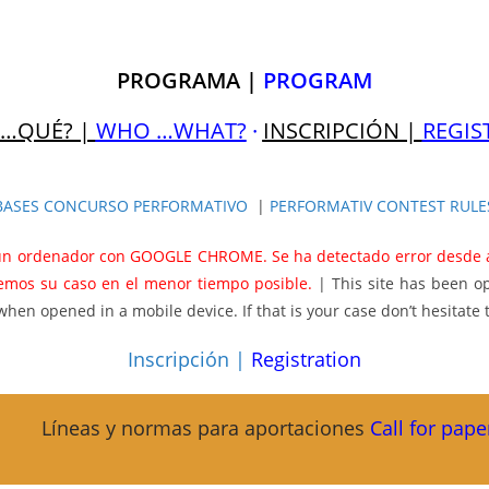
PROGRAMA
|
PROGRAM
 …QUÉ? |
WHO …WHAT?
·
INSCRIPCIÓN |
REGIS
BASES CONCURSO PERFORMATIVO
|
PERFORMATIV CONTEST RULE
 un ordenador con GOOGLE CHROME. Se ha detectado error desde alg
remos su caso en el menor tiempo posible.
| This site has been o
 opened in a mobile device. If that is your case don’t hesitate to
Inscripción |
Registration
Líneas y normas para aportaciones
Call for pape