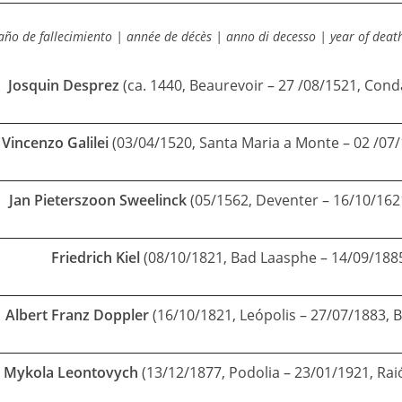
año de fallecimiento | année de décès | anno di decesso | year of deat
Josquin Desprez
(ca. 1440, Beaurevoir – 27 /08/1521, Co
Vincenzo Galilei
(03/04/1520, Santa Maria a Monte – 02 /07/
Jan Pieterszoon Sweelinck
(05/1562, Deventer – 16/10/16
Friedrich Kiel
(08/10/1821, Bad Laasphe – 14/09/1885
Albert Franz Doppler
(16/10/1821, Leópolis – 27/07/1883, 
Mykola L
eontovych
(13/12/1877, Podolia – 23/01/1921, Rai