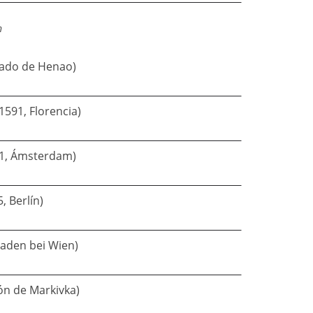
h
ndado de Henao)
1591, Florencia)
21, Ámsterdam)
, Berlín)
Baden bei Wien)
ón de Markivka)