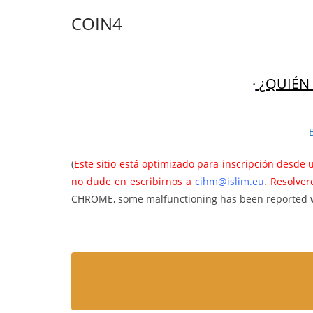
COIN4
·
¿QUIÉN
(
Este sitio está optimizado para inscripción desde
no dude en escribirnos a
cihm@islim.eu
. Resolve
CHROME, some malfunctioning has been reported when