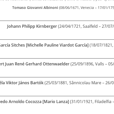
Tomaso Giovanni Albinoni
(08/06/1671, Venecia – 17/01/175
Johann Philipp Kirnberger
(24/04/1721, Saalfeld – 27/07/
arcía Sitches [Michelle Pauline Viardot García]
(18/07/1821, 
rt Juan René Gerhard Ottenwaelder
(25/09/1896, Valls – 0
éla Viktor János Bartók
(25/03/1881, Sânnicolau Mare – 26/0
redo Arnoldo Cocozza [Mario Lanza]
(31/01/1921, Filadelfia