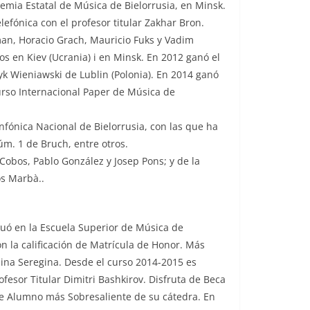
demia Estatal de Música de Bielorrusia, en Minsk.
efónica con el profesor titular Zakhar Bron.
man, Horacio Grach, Mauricio Fuks y Vadim
 en Kiev (Ucrania) i en Minsk. En 2012 ganó el
yk Wieniawski de Lublin (Polonia). En 2014 ganó
urso Internacional Paper de Música de
fónica Nacional de Bielorrusia, con las que ha
úm. 1 de Bruch, entre otros.
Cobos, Pablo González y Josep Pons; y de la
os Marbà..
duó en la Escuela Superior de Música de
n la calificación de Matrícula de Honor. Más
Nina Seregina. Desde el curso 2014-2015 es
esor Titular Dimitri Bashkirov. Disfruta de Beca
de Alumno más Sobresaliente de su cátedra. En