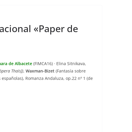
nacional «Paper de
mara de Albacete
(FIMCA16)
· Elina Sitnikava,
ópera Thaïs])
,
Waxman-Bizet
(Fantasía sobre
s españolas), Romanza Andaluza, op.22 nº 1 (de