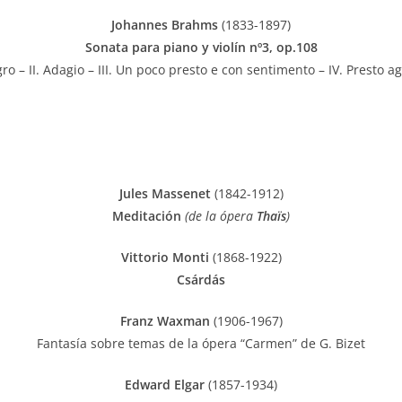
Johannes Brahms
(1833-1897)
Sonata para piano y violín nº3, op.108
gro – II. Adagio – III. Un poco presto e con sentimento – IV. Presto ag
Jules Massenet
(1842-1912)
Meditación
(de la ópera
Thaïs
)
Vittorio Monti
(1868-1922)
Csárdás
Franz Waxman
(1906-1967)
Fantasía sobre temas de la ópera “Carmen” de G. Bizet
Edward Elgar
(1857-1934)