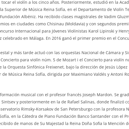
tocar el violín a los cinco años. Posteriormente, estudió en la Aca
a Superior de Música Reina Sofía, en el Departamento de Violín Tel
a Fundación Albéniz. Ha recibido clases magistrales de Vadim Gluz
ios en ciudades como Chisinau (Moldavia) y con segundos premios
ncurso Internacional para Jóvenes Violinistas Karol Lipinski y Henr
Paz celebrado en Málaga. En 2016 ganó el primer premio en el Conc
estal y más tarde actuó con las orquestas Nacional de Cámara y Sin
 Concierto para violín núm. 5 de Mozart i el Concierto para violín n
la Orquesta Sinfónica Freixenet, bajo la dirección de Jesús López 
 de Música Reina Sofía, dirigida por Maximiano Valdés y Antoni R
 formación musical con el profesor francés Joseph Mardon. Se gra
Sintsev y posteriormente en la de Rafael Salinas, donde finalizó co
onservatorio Rimsky-Korsakov de San Petersburgo con la profesora 
ofía, en la Cátedra de Piano Fundación Banco Santander con el Prof
recibido de manos de Su Majestad la Reina Doña Sofia la Mención 