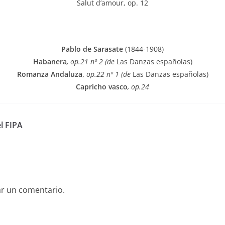
Salut d’amour, op. 12
Pablo de Sarasate
(1844-1908)
Habanera
, op.21 nº 2 (de
Las Danzas españolas)
Romanza Andaluza,
op.22 nº 1 (de
Las Danzas españolas)
Capricho vasco
, op.24
l FIPA
ar un comentario.