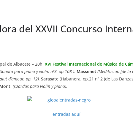
dora del XXVII Concurso Inter
pal de Albacete – 20h.
XVI Festival Internacional de Música de Cá
(Sonata para piano y violín nº3, op.108 )
,
Massenet
(Meditación [de la 
alut d’amour, op. 12),
Sarasate
(Habanera, op.21 nº 2 (de Las Danza
Monti
(Czardas para violín y piano)
.
entradas aquí