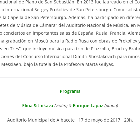
nacional de Piano de San Sebastián. En 2013 fue laureado en el Co
rso Internacional Sergey Prokofiev de San Petersburgo. Como soli
 la Capella de San Petersburgo. Además, ha participado en diferent
retes de Música de Cámara” del Auditorio Nacional de Música, en M
o conciertos en importantes salas de España, Rusia, Francia, Alema
 una grabación en Moscú para la Radio Rusa con obras de Prokofiev y
 en Tres”, que incluye música para trío de Piazzolla, Bruch y Brah
ediciones del Concurso Internacional Dimitri Shostakovich para ni
Messiaen, bajo la tutela de la Profesora Márta Gulyás.
Programa
Elina Sitnikava
(violín) &
Enrique Lapaz
(piano)
Auditorio Municipal de Albacete · 17 de mayo de 2017 · 20h.