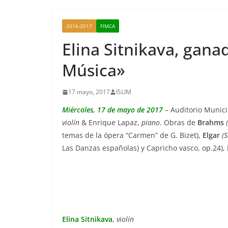
2016-2017
FIMCA
Elina Sitnikava, gana
Música»
17 mayo, 2017
ISLIM
Miércoles, 17 de mayo de 2017
– Auditorio Munici
violín
& Enrique Lapaz,
piano
. Obras de
Brahms
temas de la ópera “Carmen” de G. Bizet),
Elgar
(S
Las Danzas españolas) y Capricho vasco, op.24),
Elina Sitnikava
,
violín