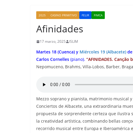
2025
CASINO PRIMITIVO
FELIR
FIMCA
Afinidades
17 marzo, 2025
ISLIM
Martes 18 (Cuenca) y
Miércoles 19 (Albacete)
de
Carlos Cornelles
(piano).
“
AFINIDADES. Canção br
Nepomuceno, Brahms, Villa-Lobos, Barber, Braga
Mezzo soprano y pianista, matrimonio musical y 
Conciertos de Albacete, una extraordinaria mues
propuesta de sorprendente certeza que ilustra so
la creatividad artística, combinando bellas
cançoe
recorrido musical entre Europa e Iberoamérica 