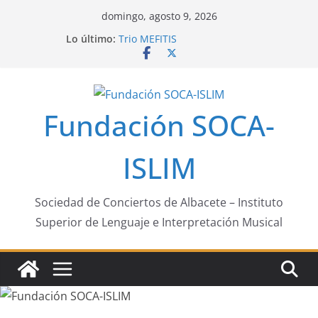
Saltar
domingo, agosto 9, 2026
al
Lo último:
Trio MEFITIS
contenido
Pasion eslava
Jose Antonio Media Labrada
Sophia Hase
Fundación SOCA-
ISLIM
Sociedad de Conciertos de Albacete – Instituto
Superior de Lenguaje e Interpretación Musical