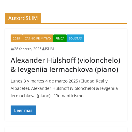
Autor:
ISLIM
2025
CASINO PRIMITIVO
FIMCA
SOLISTAS
28 febrero, 2025
ISLIM
Alexander Hülshoff (violonchelo)
& Ievgeniia Iermachkova (piano)
Lunes 3 y martes 4 de marzo 2025 (Ciudad Real y
Albacete). Alexander Hülshoff (violonchelo) & Ievgeniia
Iermachkova (piano). “Romanticismo
Leer más