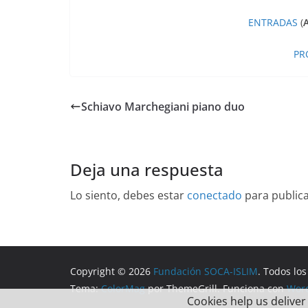
ENTRADAS
(
A
PR
Schiavo Marchegiani piano duo
Deja una respuesta
Lo siento, debes estar
conectado
para public
Copyright © 2026
Fundación SOCA-ISLIM
. Todos lo
Tema:
ColorMag
por ThemeGrill. Funciona con
Wor
Cookies help us deliver