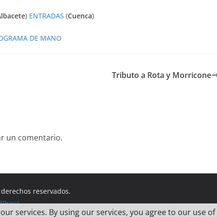
lbacete
)
ENTRADAS
(
Cuenca
)
OGRAMA DE MANO
Tributo a Rota y Morricone
ar un comentario.
s derechos reservados.
dPress
.
 our services. By using our services, you agree to our use of