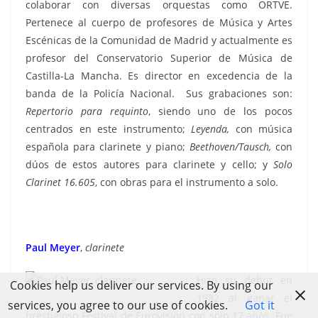
colaborar con diversas orquestas como ORTVE.
Pertenece al cuerpo de profesores de Música y Artes
Escénicas de la Comunidad de Madrid y actualmente es
profesor del Conservatorio Superior de Música de
Castilla-La Mancha. Es director en excedencia de la
banda de la Policía Nacional. Sus grabaciones son:
Repertorio para requinto
, siendo uno de los pocos
centrados en este instrumento;
Leyenda,
con música
española para clarinete y piano;
Beethoven/Tausch,
con
dúos de estos autores para clarinete y cello; y
Solo
Clarinet 16.605
, con obras para el instrumento a solo.
Paul Meyer
,
clarinete
Hizo su debut en
Cookies help us deliver our services. By using our
1982 al ganar el
services, you agree to our use of cookies.
Got it
prestigioso Festival de Eurovisión con sólo 17 años. Fue