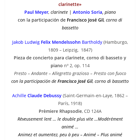
clarinette»
Paul Meyer
, clarinete
|
Antonio Soria
,
piano
con la participación de
Francisco José Gil
, corno di
bassetto
Jakob Ludwig
Felix Mendelssohn
Bartholdy
(Hamburgo,
1809 – Leipzig, 1847)
Pieza de concierto
para clarinete, corno di basseto y
piano
nº 2, op. 114
Presto – Andante – Allegretto grazioso – Presto con fuoco
con la participación de
Francisco José Gil
, corno di bassetto
Achille
Claude Debussy
(Saint-Germain-en-Laye, 1862 –
París, 1918)
Prèmiere Rhapsodie
, CD 124A
Rèveusement lent … le double plus vite …Modérément
animé …
Animez et aumentez, peu à peu – Animé – Plus animé