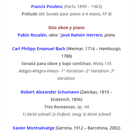
Francis Poulenc
(París, 1899 – 1963)
Prélude
(de
Sonate pour piano à 4 mains, FP 8)
Dúo oboe y piano
Pablo Rozalén
,
oboe
|
José Ramón Herrero
, piano
Carl Philipp Emanuel Bach
(Weimar, 1714 – Hamburgo,
1788)
Sonata para oboe y bajo continuo
, Wotq 135
Adagio-Allegro-Vivace- 1º Variation -2º Variation- 3º
Variation
Robert Alexander Schumann
(Zwickau, 1810 –
Endenich, 1856)
Tres Romanzas
, op. 94
1) Nicht schnell 2) Einfach, innig 3) Nicht schnell
Xavier Montsalvatge
(Gerona, 1912 – Barcelona, 2002)