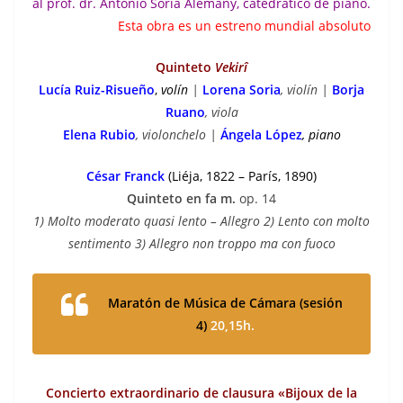
al prof. dr. Antonio Soria Alemany, catedrático de piano.
Esta obra es un estreno mundial absoluto
Quinteto
Vekirî
Lucía Ruiz-Risueño
,
volín
|
Lorena Soria
, violín |
Borja
Ruano
, viola
Elena Rubio
, violonchelo |
Ángela López
, piano
César Franck
(Liéja, 1822 – París, 1890)
Quinteto en fa m.
op. 14
1) Molto moderato quasi lento – Allegro 2) Lento con molto
sentimento 3) Allegro non troppo ma con fuoco
Maratón de Música de Cámara
(sesión
4)
20,15h.
Concierto extraordinario de clausura «Bijoux de la