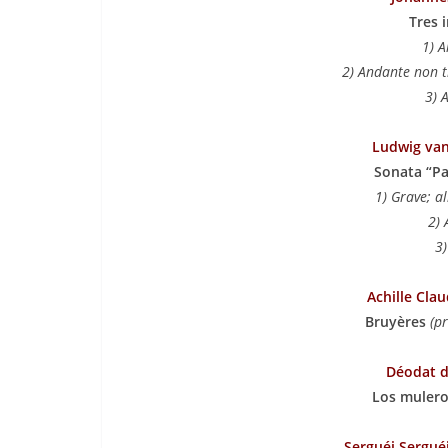
Tres 
1) 
2) Andante non t
3) 
Ludwig va
Sonata “Pa
1) Grave; al
2) 
3)
Achille Cla
Bruyères
(p
Déodat 
Los muleros
Serguéi Sergué