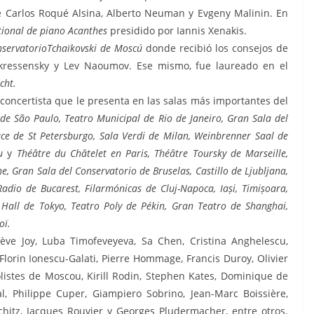
e Carlos Roqué Alsina, Alberto Neuman y Evgeny Malinin. En
tional de piano Acanthes
presidido por Iannis Xenakis.
servatorioTchaïkovski de Moscú
donde recibió los consejos de
sskressensky y Lev Naoumov. Ese mismo, fue laureado en el
cht.
concertista que le presenta en las salas más importantes del
de São Paulo, Teatro Municipal de Rio de Janeiro, Gran Sala del
ce de St Petersburgo, Sala Verdi de Milan, Weinbrenner Saal de
u
y
Théâtre du Châtelet en Paris, Théâtre Toursky de Marseille,
, Gran Sala del Conservatorio de Bruselas, Castillo de Ljubljana,
Radio de
Bucarest, Filarmónicas de Cluj-Napoca, Iași, Timișoara,
Hall de Tokyo, Teatro Poly de Pékin, Gran Teatro de Shanghai,
oï.
ve Joy, Luba Timofeveyeva, Sa Chen, Cristina Anghelescu,
 Florin Ionescu-Galati, Pierre Hommage, Francis Duroy, Olivier
olistes de Moscou, Kirill Rodin, Stephen Kates, Dominique de
l, Philippe Cuper, Giampiero Sobrino, Jean-Marc Boissière,
hitz, Jacques Rouvier y Georges Pludermacher, entre otros.