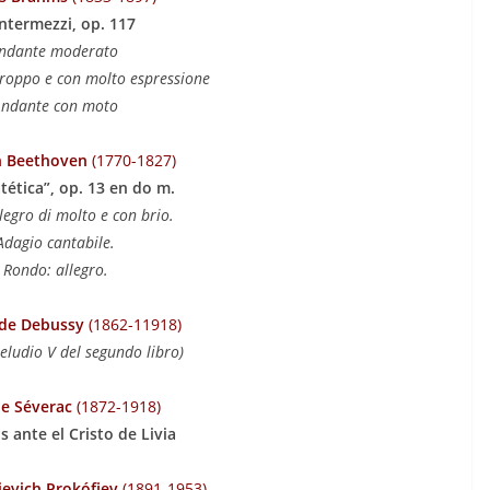
intermezzi, op. 117
Andante moderato
roppo e con molto espressione
Andante con moto
n Beethoven
(1770-1827)
tética”, op. 13 en do m.
legro di molto e con brio.
Adagio cantabile.
 Rondo: allegro.
ude Debussy
(1862-11918)
reludio V del segundo libro)
de Séverac
(1872-1918)
 ante el Cristo de Livia
ievich Prokófiev
(1891-1953)