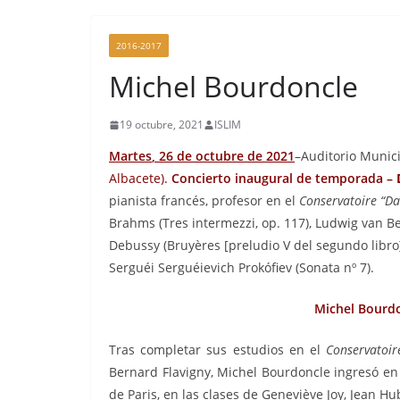
2016-2017
Michel Bourdoncle
19 octubre, 2021
ISLIM
Martes
,
26
de octubre de 2021
–Auditorio Munic
Albacete).
Concierto inaugural de temporada –
pianista francés, profesor en el
Conservatoire “Da
Brahms (Tres intermezzi, op. 117), Ludwig van Be
Debussy (Bruyères [preludio V del segundo libro])
Serguéi Serguéievich Prokófiev (Sonata nº 7).
Michel Bourd
Tras completar sus estudios en el
Conservatoir
Bernard Flavigny, Michel Bourdoncle ingresó en
de Paris, en las clases de Geneviève Joy, Jean Hu