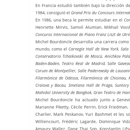
En Francia estudió también bajo la dirección d
1984, consiguió el
Grand Prix du Concours interna
En 1986, una beca le permite estudiar en el
Con
Henriette Mirvis, Samvil Alumian, Mikhail Vo
Concurso Internacional de Piano Franz Liszt de Utre
Michel Bourdoncle desarrolla una carrera como 
mundo, como el
Carnegie Hall de New York, Sala 
Conservatorio Tchaïkovski de Moscú, Anichkov Pala
Baden-Baden, Teatro Real de Madrid, Salle Gavea
Corum de Montpellier, Salle Paderewsky de Lausanne
Filarmónica de Odessa, Filarmónica de
Chisinau, 
Craiova y Bacau, Smetana Hall de Praga, Suntory 
Mahidol University de Bangkok, Gran Teatro de Han
Michel Bourdoncle ha actuado junto a Geneviè
Marianne Piketty, Cécile Perrin, Erick Friedman,
Charlier, Mark Peskanov, Yuri Bashmet et les s
Williencourt, Frédéric Lagarde, Dominique Vida
Amaury Wallez, Dang Thai Son, Konstantin Lifsc