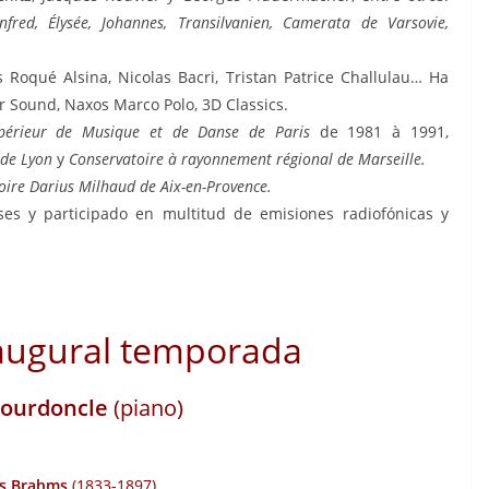
fred, Élysée, Johannes, Transilvanien, Camerata de Varsovie,
Roqué Alsina, Nicolas Bacri, Tristan Patrice Challulau… Ha
r Sound, Naxos Marco Polo, 3D Classics.
upérieur de Musique et de Danse de Paris
de 1981 à 1991,
 de Lyon
y
Conservatoire à rayonnement régional de Marseille.
oire Darius Milhaud de Aix-en-Provence.
es y participado en multitud de emisiones radiofónicas y
naugural temporada
Bourdoncle
(piano)
s Brahms
(1833-1897)