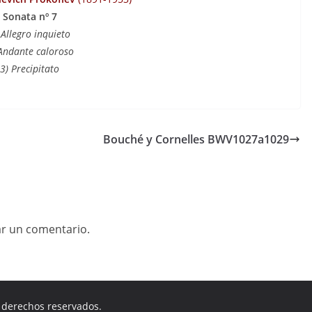
Sonata nº 7
 Allegro inquieto
Andante caloroso
3) Precipitato
Bouché y Cornelles BWV1027a1029
ar un comentario.
s derechos reservados.